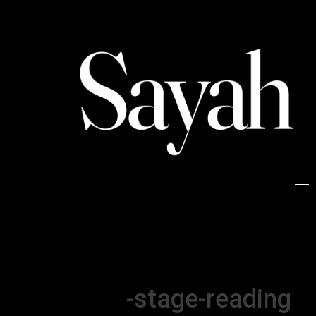
Sayah
Sayah
stage-reading-