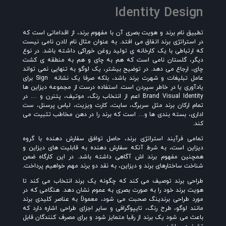
Identity Design
تطبیق نام برند و هویت بصری آن با مفهوم برند، از اقداماتی است که
در استراتژی برند اتفاق می افتد. به عنوان مثال نام لادن نامی نیست
که ارتباطی با یک کارخانه ی تولید روغن خوراکی داشته باشد. در نوع
دیگر، گلستان نامی است که هم به چای و هم به منطقه ی کشت
چای، ارجاع می دهد. در توضیح بیشتر، یک لوگو به تنهایی نمی تواند
عامل تبلیغات و شهرت برند باشد، بلکه صرفا یک نشانه
Sign برای
یا‌دآوری یا در خاطر سپردن است. استفاده درست از مجموعه دیزاین ها
Brand Visual Identity اعم از انتخاب رنگ، موتیف، پتنرن و … در
تمام ارکان برند مثل سربرگ، سایت، کارت ویزیت، لباس پرسنل، ست
اداری، بسته بندی ها و… است که برند را در دهن مخاطب تثبیت می
کند.
تمامی فرآیند استراتژی برند، حاصل توافق سفارش دهنده با گروه
دیزاین است، به شرط آنکه سفارش دهنده به قابلیت های دیزاین و
همچنین مفهوم برند اش آگاهی داشته باشد. در این کارگاه ضمن
شناخت ساختارهای برند و دیزاین، به نقد دو برند مهم خواهیم پرداخت.
طراحی برند توصیف می کند که چگونه یک برند انتخاب می کند تا
هویت برند خود را به صورت بصری به عموم نشان دهد. هنگامی که در
مورد طراحی برندینگ صحبت می شود، معمولاً به عناصر کلیدی برند
مانند لوگو، طرح رنگ، تایپوگرافی و سایر اجزای طراحی اشاره دارد که
باعث می شود یک برند از رقبا متمایز شود و برای مصرف کنندگان قابل