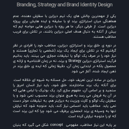
Branding, Strategy and Brand Identity Design
یکی از مهمترین چالش های یک تیم دیزاین با سفارش دهنده، عدم
هماهنگی میان استراتژی برند او با سلیقه و ایده هایش برای پروژه
دیزاین است. از طرفی دیگر، ما هر روزه با دیزاین هایی مواجه ایم که
بیش از آنکه به دنبال هدف اصلی دیزاین باشند، در تلاش برای فریب
مخاطب هستند.
در دوره ی خلق برند و استراتژی دیزاین، مخاطب خود را افرادی در نظر
گرفتیم که در تلاش برای ایجاد یک برند (شخصی یا تجاری) هستند و
نیاز خود را در صرف یک لوگو یا تبلیغات مجازی می بینند. باید بدانیم
فرآیند استراتژی دیزاین Strategy و برند، نه در زمان افتتاحیه و ارائه ی
محصول بلکه در ابتدایی زمان آن، دقیقا زمانی که ایده ی خلق برند در
ذهن ایجاد شده، آغاز می شود.
دیزاین در ساده ترین تعریف خود، حل مسئله به شیوه ای خلاقه است.
برای آنکه یک برند ساختارمند خلق شود، باید نیاز انسان امروز را
سنجید و بر اساس آن، مفهوم سازی کرد. یک بوتیک با لباس هایی که
در آن به فروش می رسد به هیچ عنوان برند محسوب نمی شود و با
سفارش یک لوگو و کارت ویزیت به دیزاینر هم، به تبلیغات موثر دست
نمی یابد. مخاطب باید احساس نیاز کند، باید متوجه شود که نیازش
تنها به وسیله ی برند انحصاری برطرف می شود چرا که این برند است
که او را متوجه نیازش کرده است.
بر پایه این نیاز مخاطب، مفهومی
concept شکل می گیرد که بنیان